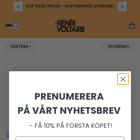
KÖP ÖVER 750 KR – KOSTNADSFRI LEVERANS!
Sortera
SORTERA
FILTRERA
PRENUMERERA
PÅ VÅRT NYHETSBREV
- FÅ 10% PÅ FÖRSTA KÖPET!
Single Cultivar Matcha –
Yuzu Matcha –