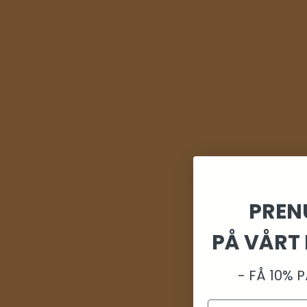
PREN
PÅ VÅRT
- FÅ 10% 