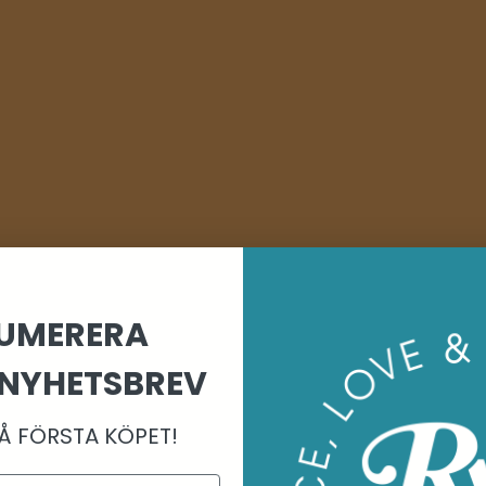
UMERERA
 NYHETSBREV
PÅ FÖRSTA KÖPET!